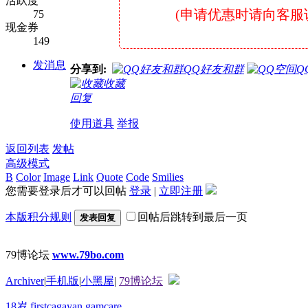
活跃度
(申请优惠时请向客服说明是
75
现金券
149
发消息
分享到:
QQ好友和群
Q
收藏
回复
使用道具
举报
返回列表
发帖
高级模式
B
Color
Image
Link
Quote
Code
Smilies
您需要登录后才可以回帖
登录
|
立即注册
本版积分规则
回帖后跳转到最后一页
发表回复
79博论坛
www.79bo.com
Archiver
|
手机版
|
小黑屋
|
79博论坛
18岁
firstcagayan
gamcare