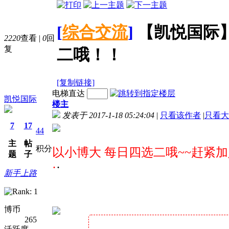
[
综合交流
]
【凯悦国际】
2220
查看
|
0
回
复
二哦！！
[复制链接]
电梯直达
凯悦国际
楼主
发表于 2017-1-18 05:24:04
|
只看该作者
|
只看大
7
17
44
主
帖
积分
以小博大 每日四选二哦~~赶紧
题
子
·
·
新手上路
博币
265