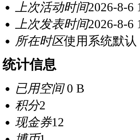
上次活动时间
2026-8-6 
上次发表时间
2026-8-6 
所在时区
使用系统默认
统计信息
已用空间
0 B
积分
2
现金券
12
博币
1