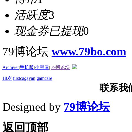
活跃度
3
现金券已提现
0
79博论坛
www.79bo.com
Archiver
|
手机版
|
小黑屋
|
79博论坛
18岁
firstcagayan
gamcare
联系我们T
Designed by
79博论坛
返回顶部