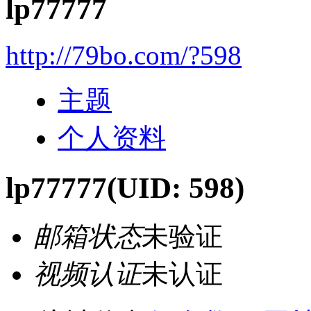
lp77777
http://79bo.com/?598
主题
个人资料
lp77777
(UID: 598)
邮箱状态
未验证
视频认证
未认证