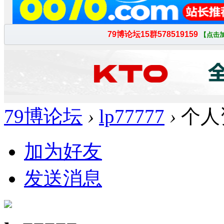
79博论坛
›
lp77777
›
个人
加为好友
发送消息