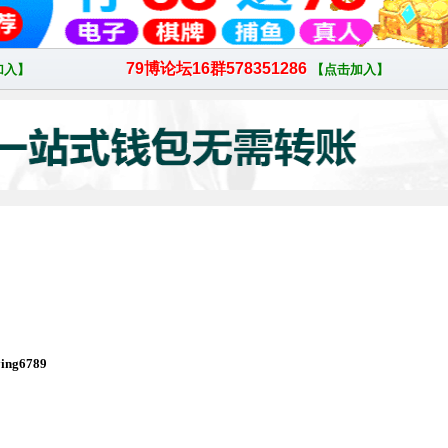
ng6789