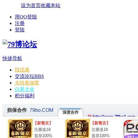
设为首页
收藏本站
用QQ登陆
注册
登陆
快捷导航
找优惠
交流论坛
BBS
大转盘抽奖
白菜大全
积分福利