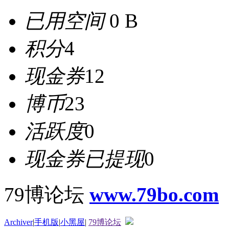
已用空间
0 B
积分
4
现金券
12
博币
23
活跃度
0
现金券已提现
0
79博论坛
www.79bo.com
Archiver
|
手机版
|
小黑屋
|
79博论坛