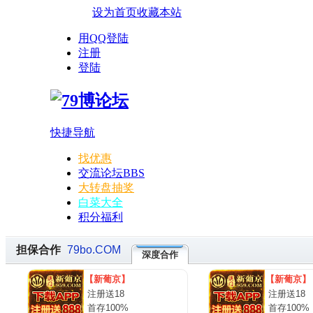
设为首页
收藏本站
用QQ登陆
注册
登陆
快捷导航
找优惠
交流论坛
BBS
大转盘抽奖
白菜大全
积分福利