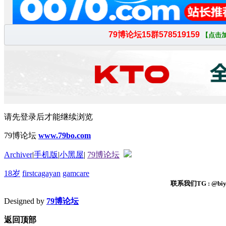
请先登录后才能继续浏览
79博论坛
www.79bo.com
Archiver
|
手机版
|
小黑屋
|
79博论坛
18岁
firstcagayan
gamcare
联系我们TG : @biyi
Designed by
79博论坛
返回顶部