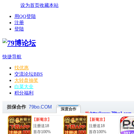
设为首页
收藏本站
用QQ登陆
注册
登陆
快捷导航
找优惠
交流论坛
BBS
大转盘抽奖
白菜大全
积分福利